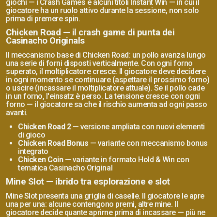
giochi — i Crash Games e alcuni titoli Instant Win — in cui il
giocatore ha un ruolo attivo durante la sessione, non solo
prima di premere spin.
Chicken Road — il crash game di punta dei
Casinacho Originals
Il meccanismo base di Chicken Road: un pollo avanza lungo
una serie di forni disposti verticalmente. Con ogni forno
superato, il moltiplicatore cresce. Il giocatore deve decidere
in ogni momento se continuare (aspettare il prossimo forno)
o uscire (incassare il moltiplicatore attuale). Se il pollo cade
in un forno, l'einsatz è perso. La tensione cresce con ogni
forno — il giocatore sa che il rischio aumenta ad ogni passo
avanti.
Chicken Road 2
— versione ampliata con nuovi elementi
di gioco
Chicken Road Bonus
— variante con meccanismo bonus
integrato
Chicken Coin
— variante in formato Hold & Win con
tematica Casinacho Original
Mine Slot — ibrido tra esplorazione e slot
Mine Slot presenta una griglia di caselle. Il giocatore le apre
una per una: alcune contengono premi, altre mine. Il
giocatore decide quante aprirne prima di incassare — più ne