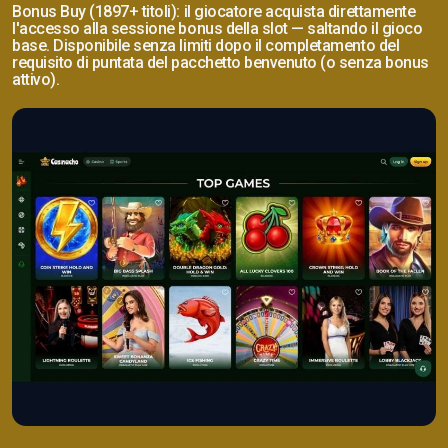
Bonus Buy (1897+ titoli): il giocatore acquista direttamente
l'accesso alla sessione bonus della slot — saltando il gioco
base. Disponibile senza limiti dopo il completamento del
requisito di puntata del pacchetto benvenuto (o senza bonus
attivo).