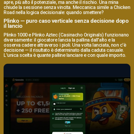
apre, più alto il potenziale, ma anche il rischio. Una mina
chiude la sessione senza vincita. Meccanica simile a Chicken
Road nella logica decisionale: quando smettere?
Plinko — puro caso verticale senza decisione dopo
il lancio
Plinko 1000 e Plinko Aztec (Casinacho Originals) funzionano
diversamente: il giocatore lancia la pallina dall'alto e la
osserva cadere attraverso i pioli. Una volta lanciata, non c'è
decisione — il risultato è determinato dalla caduta casuale.
L'unica scelta è quante palline lanciare e con quale importo.